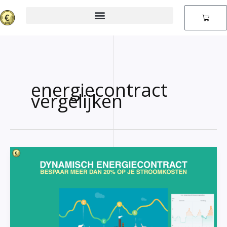
Ga
naar
Winkel
de
inhoud
energiecontract
vergelijken
Dynamisch
energiecontract:
bespaar
meer
dan
20%
op